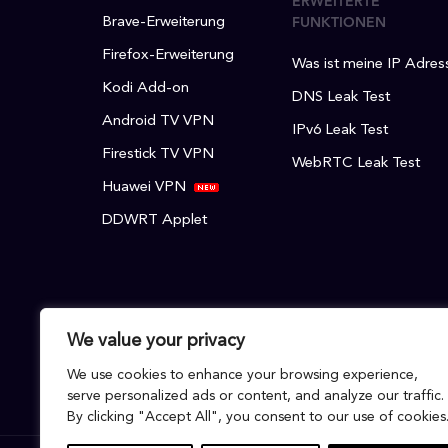
ERWEITERTE
Brave-Erweiterung
FUNKTIONEN
Firefox-Erweiterung
Was ist meine IP Adres
Kodi Add-on
DNS Leak Test
Android TV VPN
IPv6 Leak Test
Firestick TV VPN
WebRTC Leak Test
Huawei VPN
DDWRT Applet
We value your privacy
We use cookies to enhance your browsing experience,
serve personalized ads or content, and analyze our traffic.
By clicking "Accept All", you consent to our use of cookies