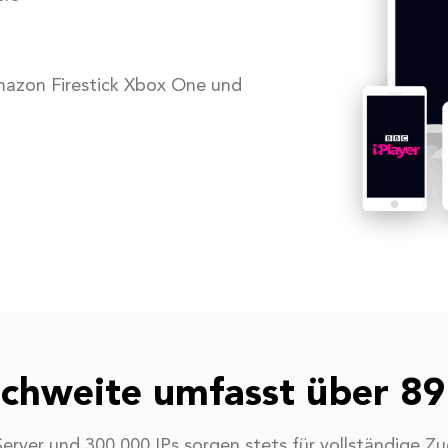
mazon Firestick Xbox One und
ichweite umfasst über 89
erver und 300.000 IPs sorgen stets für vollständige Zu