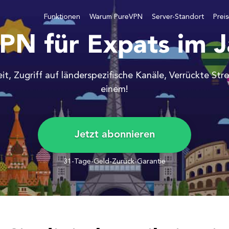
Funktionen
Warum PureVPN
Server-Standort
Prei
PN für Expats im 
eit, Zugriff auf länderspezifische Kanäle, Verrückte Str
einem!
Jetzt abonnieren
31-Tage-Geld-Zurück-Garantie