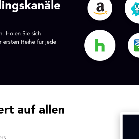
lingskanäle
n. Holen Sie sich
 ersten Reihe für jede
rt auf allen
ers