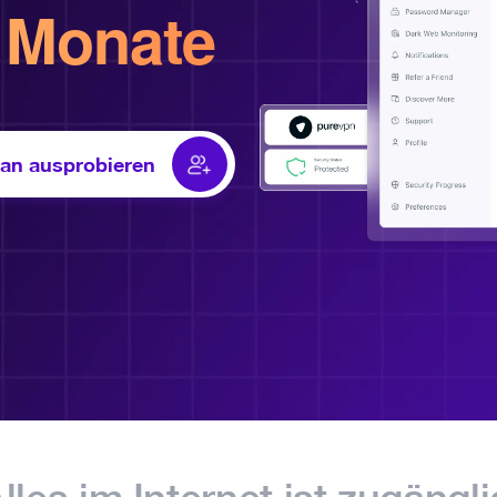
e Monate
an ausprobieren