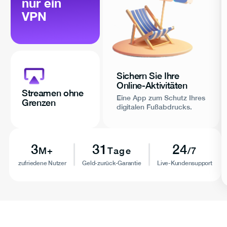
nur ein
VPN
Sichern Sie Ihre
Online-Aktivitäten
Streamen ohne
Eine App zum Schutz Ihres
Grenzen
digitalen Fußabdrucks.
3
31
24
M+
Tage
/7
zufriedene Nutzer
Geld-zurück-Garantie
Live-Kundensupport