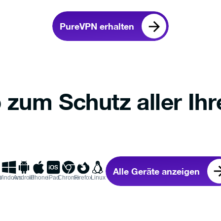
PureVPN erhalten
 zum Schutz aller Ihr
Alle Geräte anzeigen
e
Windows
Android
iPhone
iPad
Chrome
Firefox
Linux