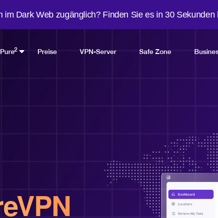
n im Dark Web zugänglich? Finden Sie es in 30 Sekunden 
2
Pure
Preise
VPN-Server
Safe Zone
Busine
reVPN