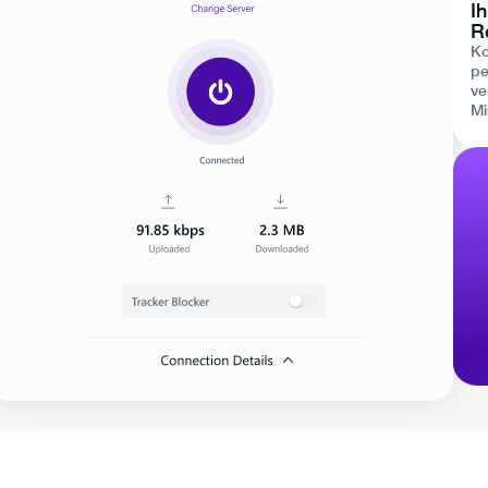
Ih
R
Ko
pe
ve
Mi