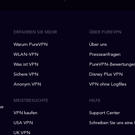
ERFAHREN SIE MEHR
ÜBER PUREVPN
Warum PureVPN
Über uns
WLAN-VPN
Presseanfragen
Was ist VPN
PureVPN-Bewertunge
Sichere VPN
Disney Plus VPN
Anonym VPN
VPN ohne Logfiles
MEISTBESUCHTE
HILFE
se
VPN kaufen
Support Center
USA VPN
Schreiben Sie uns eine
UK VPN