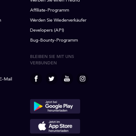
Werben Sie einen Freund
Affiliate-Programm
n
Werden Sie Wiederverkäufer
Developers (API)
Bug-Bounty-Programm
BLEIBEN SIE MIT UNS
VERBUNDEN
 E-Mail
facebook
Twitter
Youtube
Instagram