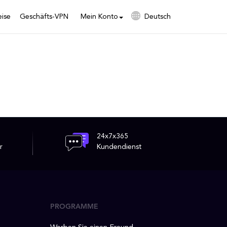
eise
Geschäfts-VPN
Mein Konto
Deutsch
24x7x365
r
Kundendienst
PROGRAMME