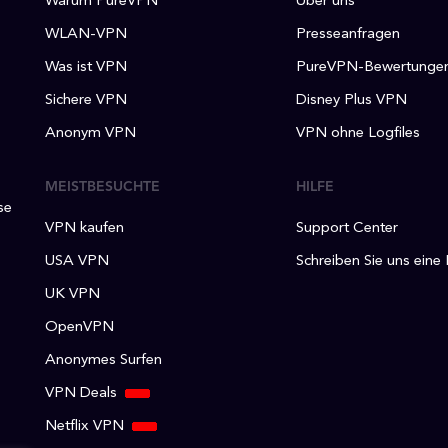
Warum PureVPN
Über uns
WLAN-VPN
Presseanfragen
Was ist VPN
PureVPN-Bewertunge
Sichere VPN
Disney Plus VPN
Anonym VPN
VPN ohne Logfiles
MEISTBESUCHTE
HILFE
se
VPN kaufen
Support Center
USA VPN
Schreiben Sie uns eine
UK VPN
OpenVPN
Anonymes Surfen
VPN Deals
Netflix VPN