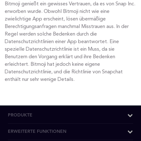
Bitmoji genießt ein gewisses Vertrauen, da es von Snap Inc.
erworben wurde. Obwohl Bitmoji nicht wie eine
zwielichtige App erscheint, lösen übermäßige
Berechtigungsanfragen manchmal Misstrauen aus. In der
Regel werden solche Bedenken durch die
Datenschutzrichtlinien einer App beantwortet. Eine
spezielle Datenschutzrichtlinie ist ein Muss, da sie
Benutzern den Vorgang erklärt und ihre Bedenken
erleichtert. Bitmoji hat jedoch keine eigene
Datenschutzrichtlinie, und die Richtlinie von Snapchat
enthält nur sehr wenige Details.
PRODUKTE
Windows VPN
ERWEITERTE FUNKTIONEN