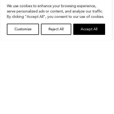
We use cookies to enhance your browsing experience,
Roland Garros French Open
serve personalized ads or content, and analyze our traffic.
2025 – Direkter Vergleich
By clicking "Accept All", you consent to our use of cookies.
Customize
Reject All
Accept All
Spieler 1
Spieler 2
Aktuelles Ergebnis der
French Open (falls
zutreffend)
Carlos
Jannik
Alcaraz besiegt Sinner im
Alcaraz
Sinner
Halbfinale 2024
Iga
Aryna
Swiatek führt im direkten
Swiatek
Sabalenka
Vergleich auf Sand
Novak
Alexander
Djokovic führt bei Grand-
Djokovic
Zverev
Slam-Meetings
Coco
Jasmine
Gauff führt bei den
Gauff
Paolini
jüngsten WTA-Sandplatz-
Meetings