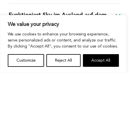
Funktioniert Sky im Ausland auf dem
Fire TV Stick?
We value your privacy
We use cookies to enhance your browsing experience,
serve personalized ads or content, and analyze our traffic.
Kann man Sky Sports kostenlos auf
By clicking "Accept All", you consent to our use of cookies.
dem Fire TV Stick schauen?
Customize
Reject All
Accept All
Welche Sportarten kann ich mit Sky auf
dem Fire TV Stick sehen?
Was ist besser für Sport – Fire TV Stick
mit Sky Go oder Sky Ticket?