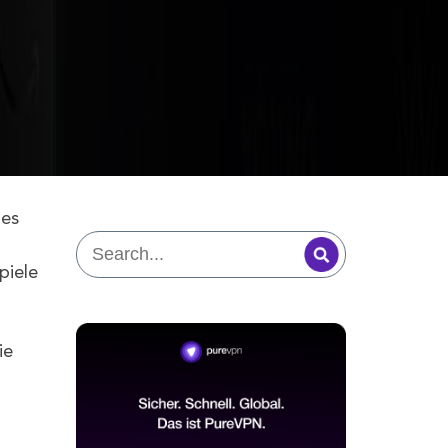
 es
piele
ie