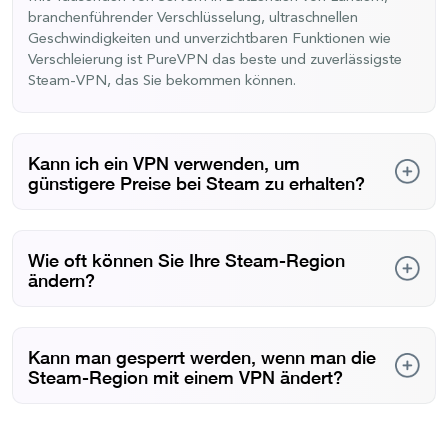
nicht verfügbar sind, verstoßen Sie möglicherweise gegen
branchenführender Verschlüsselung, ultraschnellen
die Nutzungsbedingungen von Steam.
Geschwindigkeiten und unverzichtbaren Funktionen wie
Verschleierung ist PureVPN das beste und zuverlässigste
Steam-VPN, das Sie bekommen können.
Kann ich ein VPN verwenden, um
günstigere Preise bei Steam zu erhalten?
Ja, ein VPN kann Steam so aussehen lassen, als befänden
Sie sich in einem Land, in dem Spiele günstiger sind. Diese
Wie oft können Sie Ihre Steam-Region
Vorgehensweise verstößt jedoch gegen die
ändern?
Nutzungsbedingungen von Steam. Falls dies erkannt wird,
kann Valve Käufe blockieren, Ihr Konto einschränken oder
Steam ermöglicht Ihnen, Ihr Shop-Land alle drei Monate zu
sogar Spiele entfernen. Gehen Sie also auf eigene Gefahr
ändern, sofern Sie sich physisch in der neuen Region
vor.
Kann man gesperrt werden, wenn man die
befinden und eine lokale Zahlungsmethode verwenden. Ein
Steam-Region mit einem VPN ändert?
VPN kann Ihnen zwar helfen, diese Überprüfungen zu
umgehen, birgt aber das Risiko, gegen die Steam-Regeln
Ja, wenn Steam erkennt, dass Sie ein VPN verwenden, um
zu verstoßen.
die Region zu wechseln und günstigere Preise oder