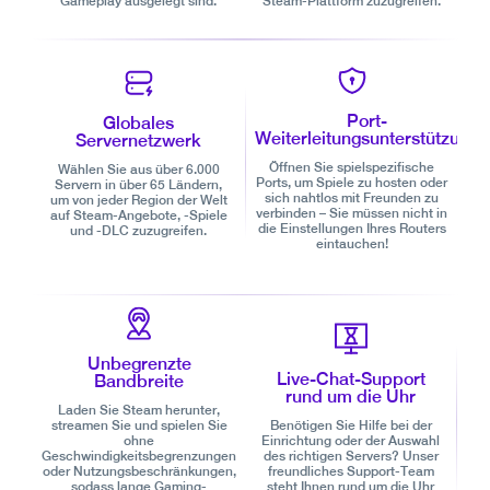
Gameplay ausgelegt sind.
Steam-Plattform zuzugreifen.
Port-
Globales
Weiterleitungsunterstützung
Servernetzwerk
Öffnen Sie spielspezifische
Wählen Sie aus über 6.000
Ports, um Spiele zu hosten oder
Servern in über 65 Ländern,
sich nahtlos mit Freunden zu
um von jeder Region der Welt
verbinden – Sie müssen nicht in
auf Steam-Angebote, -Spiele
die Einstellungen Ihres Routers
und -DLC zuzugreifen.
eintauchen!
Unbegrenzte
Live-Chat-Support
Bandbreite
rund um die Uhr
Laden Sie Steam herunter,
streamen Sie und spielen Sie
Benötigen Sie Hilfe bei der
ohne
Einrichtung oder der Auswahl
Geschwindigkeitsbegrenzungen
des richtigen Servers? Unser
oder Nutzungsbeschränkungen,
freundliches Support-Team
sodass lange Gaming-
steht Ihnen rund um die Uhr