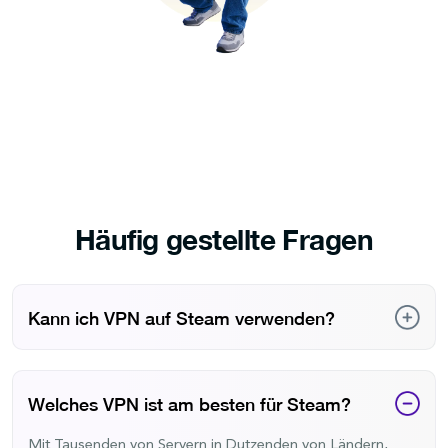
Häufig gestellte Fragen
Kann ich VPN auf Steam verwenden?
Ja, Sie können ein VPN mit Steam verwenden, um Ihre
Privatsphäre und Sicherheit zu schützen oder aus
eingeschränkten Netzwerken auf die Plattform zuzugreifen.
Welches VPN ist am besten für Steam?
Wenn Sie es jedoch verwenden, um regionale Preise zu
manipulieren oder auf Spiele zuzugreifen, die in Ihrem Land
Mit Tausenden von Servern in Dutzenden von Ländern,