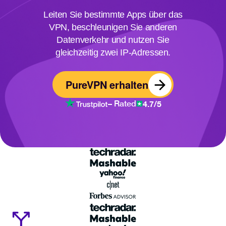
Leiten Sie bestimmte Apps über das
VPN, beschleunigen Sie anderen
Datenverkehr und nutzen Sie
gleichzeitig zwei IP-Adressen.
PureVPN erhalten
4.7/5
– Rated