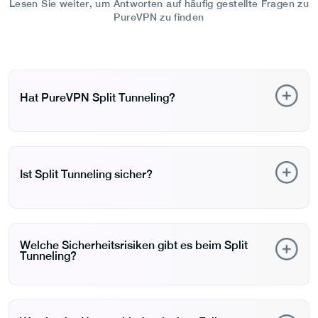
Lesen Sie weiter, um Antworten auf häufig gestellte Fragen zu
PureVPN zu finden
Hat PureVPN Split Tunneling?
Ja, das Split Tunneling von PureVPN ist auf Windows,
Android, Fire TV Stick und Android TV verfügbar.
Ist Split Tunneling sicher?
Absolut – Split Tunneling ist sicher, solange Sie einen
vertrauenswürdigen VPN-Anbieter verwenden und es
Welche Sicherheitsrisiken gibt es beim Split
korrekt einrichten.
Tunneling?
Beim VPN-Split-Tunneling wird ein Teil Ihres
Internetverkehrs nicht über das VPN geleitet und ist