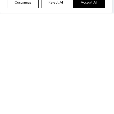
Customize
Reject All
Accept All
Wie man die Oscars 2026 von Deutschland
aus auf ABC sieht
Posted on March 13, 2026
Wie kann man RTL von außerhalb
Deutschlands empfangen?