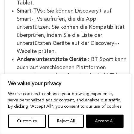
Tablet.
Smart-TVs
: Sie können Discovery+ auf
Smart-TVs aufrufen, die die App
unterstützen. Sie können die Kompatibilität
überprüfen, indem Sie die Liste der
unterstützten Geräte auf der Discovery+-
Website prüfen.
Andere unterstützte Geräte
: BT Sport kann
auch auf verschiedenen Plattformen
angesehen werden, darunter Android TV,
We value your privacy
Apple TV, Fire TV, Amazon Fire Smart TVs,
Samsung Smart TVs und Roku.
We use cookies to enhance your browsing experience,
serve personalized ads or content, and analyze our traffic.
Laden Sie die Discovery+ App herunter oder besuchen Sie
By clicking "Accept All", you consent to our use of cookies.
die Website, um BT Sport auf diesen Geräten zu
streamen.
Customize
Reject All
Accept All
Lohnt sich TNT Sport?