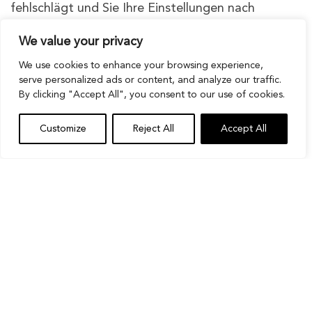
fehlschlägt und Sie Ihre Einstellungen nach
Verwendung eines Codes nicht wiederherstellen
We value your privacy
können, ist ein Zurücksetzen Ihres iPhones auf die
Werkseinstellungen normalerweise die beste
We use cookies to enhance your browsing experience,
serve personalized ads or content, and analyze our traffic.
Lösung, um alles in den ursprünglichen Zustand
By clicking "Accept All", you consent to our use of cookies.
zurückzusetzen.
Customize
Reject All
Accept All
So setzen Sie ein iPhone auf die
Werkseinstellungen zurück
Befolgen Sie einfach diese einfachen Schritte:
Öffnen Sie die App
„Einstellungen“
auf Ihrem
iPhone.
Scrollen Sie nach unten und tippen Sie
auf
„Allgemein“
.
Wählen Sie
„Übertragen“ oder „iPhone