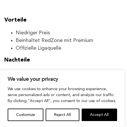
Vorteile
Niedriger Preis
Beinhaltet RedZone mit Premium
Offizielle Ligaquelle
Nachteile
Nur für Mobilgeräte für Live-Spiele
We value your privacy
Nur in den USA, außer bei Verwendung eines
VPN
We use cookies to enhance your browsing experience,
serve personalized ads or content, and analyze our traffic.
10. Amazon Prime Video (Sport-
By clicking "Accept All", you consent to our use of cookies.
Add-ons)
Customize
Reject All
Accept All
Kosten:
14,99 $/Monat + Add-ons.