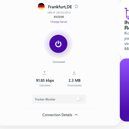
Ih
R
Ko
pe
ve
Mi