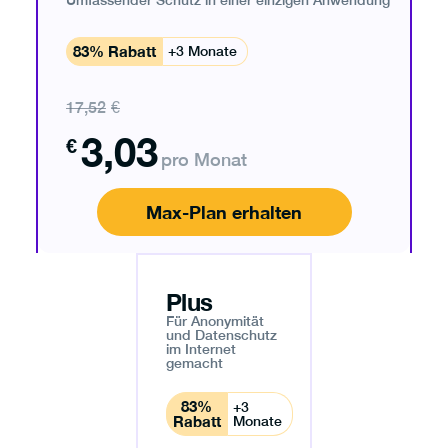
Umfassender Schutz in einer einzigen Anwendung
83% Rabatt
+3 Monate
17,52
€
3,03
€
pro Monat
Max-Plan erhalten
Plus
Für Anonymität
und Datenschutz
im Internet
gemacht
83%
+3
Rabatt
Monate