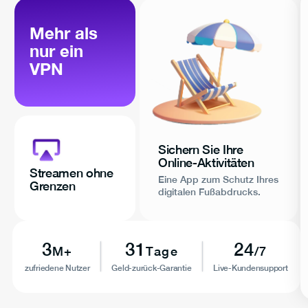
Mehr als
nur ein
VPN
Sichern Sie Ihre
Online-Aktivitäten
Streamen ohne
Eine App zum Schutz Ihres
Grenzen
digitalen Fußabdrucks.
3
31
24
M+
Tage
/7
zufriedene Nutzer
Geld-zurück-Garantie
Live-Kundensupport