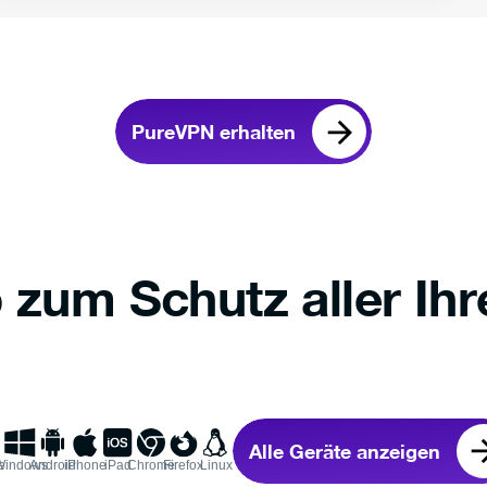
PureVPN erhalten
 zum Schutz aller Ihr
Alle Geräte anzeigen
e
Windows
Android
iPhone
iPad
Chrome
Firefox
Linux