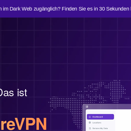
n im Dark Web zugänglich? Finden Sie es in 30 Sekunden 
Das ist
ureVPN