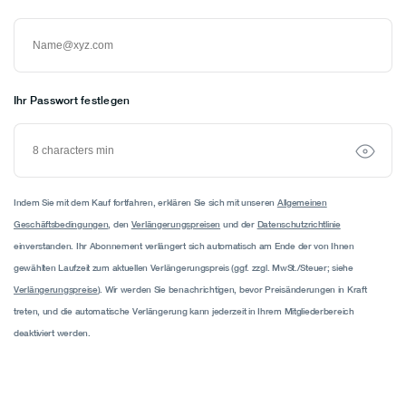
Estonia
Finland
France
Ihr Passwort festlegen
Germany
Greece
Hungary
Ireland
Indem Sie mit dem Kauf fortfahren, erklären Sie sich mit unseren
Allgemeinen
Italy
Geschäftsbedingungen
, den
Verlängerungspreisen
und der
Datenschutzrichtlinie
Latvia
einverstanden. Ihr Abonnement verlängert sich automatisch am Ende der von Ihnen
gewählten Laufzeit zum aktuellen Verlängerungspreis (ggf. zzgl. MwSt./Steuer; siehe
Lithuania
Verlängerungspreise
). Wir werden Sie benachrichtigen, bevor Preisänderungen in Kraft
Luxembourg
treten, und die automatische Verlängerung kann jederzeit in Ihrem Mitgliederbereich
Malta
deaktiviert werden.
Netherlands
Poland