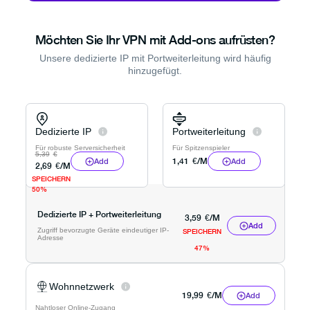
Möchten Sie Ihr VPN mit Add-ons aufrüsten?
Unsere dedizierte IP mit Portweiterleitung wird häufig
hinzugefügt.
Dedizierte IP
Portweiterleitung
Für robuste Serversicherheit
Für Spitzenspieler
5,39
€
1,41
€
/M
Add
Add
2,69
€
/M
SPEICHERN
50%
Dedizierte IP + Portweiterleitung
3,59
€
/M
Add
Zugriff bevorzugte Geräte eindeutiger IP-
SPEICHERN
Adresse
47%
Wohnnetzwerk
19,99
€
/M
Add
Nahtloser Online-Zugang