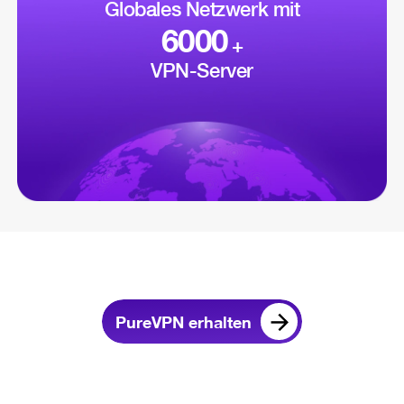
Globales Netzwerk mit
6000
+
VPN-Server
PureVPN erhalten