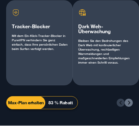
Tracker-Blocker
Dark Web-
Überwachung
Mit dem Ein-Klick-Tracker-Blocker in
PureVPN verhindern Sie ganz
Bleiben Sie den Bedrohungen des
einfach, dass Ihre persönlichen Daten
Dark Web mit kontinuierlicher
beim Surfen verfolgt werden.
Überwachung, rechtzeitigen
Warnmeldungen und
maßgeschneiderten Empfehlungen
immer einen Schritt voraus.
Max-Plan erhalten
83 % Rabatt