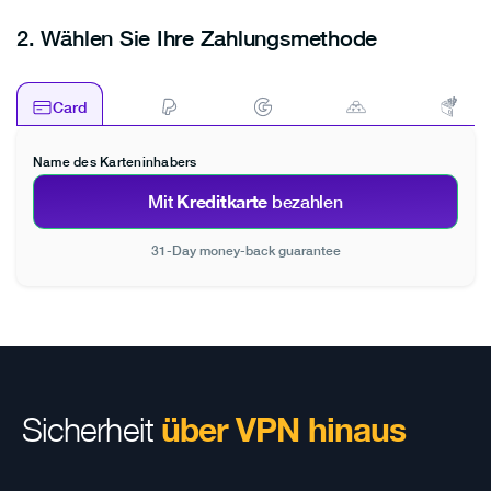
Portugal
2.
Wählen Sie Ihre Zahlungsmethode
Romania
Slovakia
Card
Slovenia
Spain
Name des Karteninhabers
Sweden
Kreditkarte
Mit
bezahlen
United Kingdom
31-Day money-back guarantee
Sicherheit
über VPN hinaus