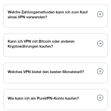
Welche Zahlungsmethoden kann ich zum Kauf
eines VPN verwenden?
Sie können VPN mit Bitcoin, anderen Kryptowährungen,
PayPal und den gängigen Kredit-/Debitkarten kaufen.
Kann ich VPN mit Bitcoin oder anderen
Kryptowährungen kaufen?
Ja, Sie können VPN mit Bitcoin und mehreren anderen
Kryptowährungen für völlig anonyme Transaktionen
kaufen.
Welches VPN bietet den besten Monatstarif?
PureVPN bietet den besten und zuverlässigsten
Monatsplan mit vollem VPN-Zugriff und flexibler
Verlängerung, perfekt für die kurzfristige oder
Testnutzung.
Wie kann ich ein PureVPN-Konto kaufen?
Sie können ein PureVPN-Konto kaufen, indem Sie einfach