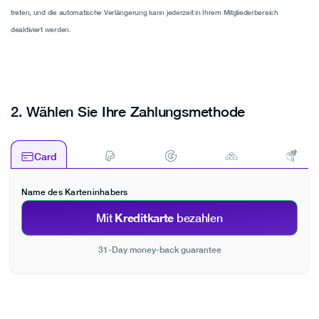
Luxembourg
treten, und die automatische Verlängerung kann jederzeit in Ihrem Mitgliederbereich
Malta
deaktiviert werden.
Netherlands
Poland
Portugal
2.
Wählen Sie Ihre Zahlungsmethode
Romania
Slovakia
Card
Slovenia
Spain
Name des Karteninhabers
Sweden
Kreditkarte
Mit
bezahlen
United Kingdom
31-Day money-back guarantee