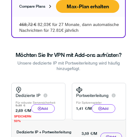
Max-Plan erhalten
Compare Plans
468,72 €
82,03€ für 27 Monate, dann automatische
Nachrichten für 72.81€ jährlich
Möchten Sie Ihr VPN mit Add-ons aufrüsten?
Unsere dedizierte IP mit Portweiterleitung wird häufig
hinzugefügt.
Dedizierte IP
Portweiterleitung
Für robuste Serversicherheit
Für Spitzenspieler
5,39
€
1,41
€
/M
Add
Add
2,69
€
/M
SPEICHERN
50%
Dedizierte IP + Portweiterleitung
3,59
€
/M