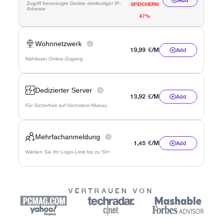
Add
Zugriff bevorzugte Geräte eindeutiger IP-
SPEICHERN
Adresse
47%
Wohnnetzwerk
19,99
€
/M
Add
Nahtloser Online-Zugang
Dedizierter Server
13,92
€
/M
Add
Für Sicherheit auf höchstem Niveau
Mehrfachanmeldung
1,45
€
/M
Add
Wählen Sie Ihr Login-Limit bis zu 50+
VERTRAUEN VON