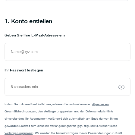
Croatia
Cyprus
1.
Konto erstellen
Czech Republic
Denmark
Geben Sie Ihre E-Mail-Adresse ein
Estonia
Finland
France
Ihr Passwort festlegen
Germany
Greece
Hungary
Ireland
Indem Sie mit dem Kauf fortfahren, erklären Sie sich mit unseren
Allgemeinen
Italy
Geschäftsbedingungen
, den
Verlängerungspreisen
und der
Datenschutzrichtlinie
Latvia
einverstanden. Ihr Abonnement verlängert sich automatisch am Ende der von Ihnen
gewählten Laufzeit zum aktuellen Verlängerungspreis (ggf. zzgl. MwSt./Steuer; siehe
Lithuania
Verlängerungspreise
). Wir werden Sie benachrichtigen, bevor Preisänderungen in Kraft