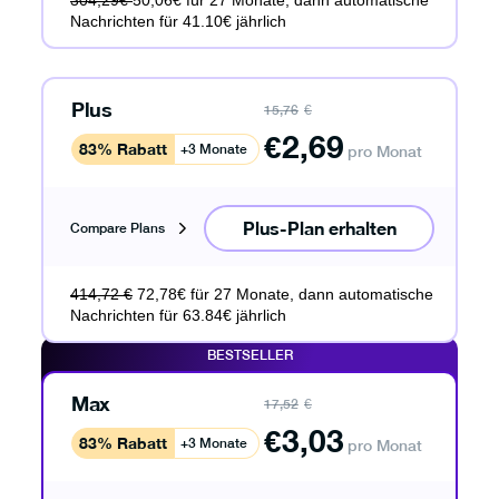
304,29€
50,06€ für 27 Monate, dann automatische
Nachrichten für 41.10€ jährlich
Plus
15,76
€
€
2,69
83% Rabatt
+3 Monate
pro Monat
Plus-Plan erhalten
Compare Plans
414,72 €
72,78€ für 27 Monate, dann automatische
Nachrichten für 63.84€ jährlich
BESTSELLER
Max
17,52
€
€
3,03
83% Rabatt
+3 Monate
pro Monat