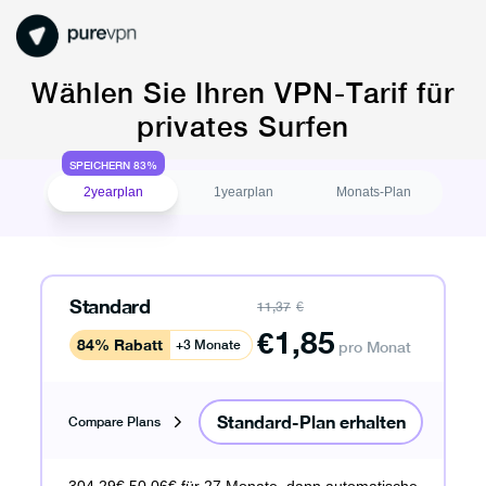
Wählen Sie Ihren VPN-Tarif für
privates Surfen
SPEICHERN 83%
2yearplan
1yearplan
Monats-Plan
Standard
11,37
€
€
1,85
84% Rabatt
+3 Monate
pro Monat
Standard-Plan erhalten
Compare Plans